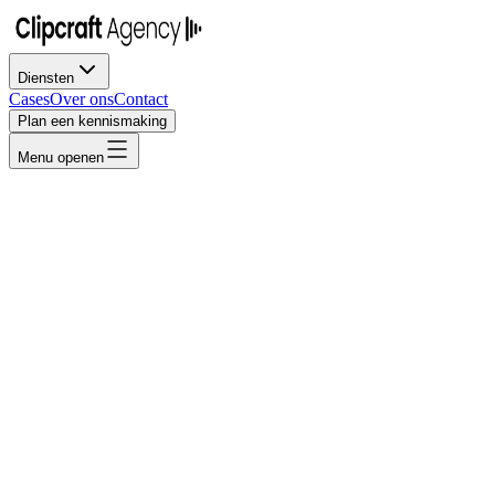
Diensten
Cases
Over ons
Contact
Plan een kennismaking
Menu openen